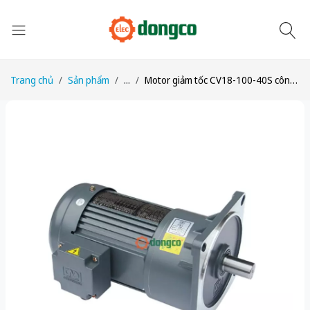
Trang chủ
Sản phẩm
...
Motor giảm tốc CV18-100-40S công suất 1/8HP (100W) 0,1kW tỉ số truyền 1/40