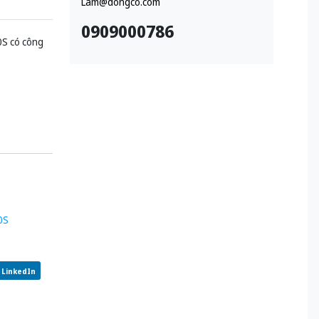
Lam@dongco.com
0909000786
0S có công
0S
LinkedIn