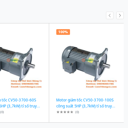
100%
m tốc CV50-3700-60S
Motor giảm tốc CV50-3700-100S
5HP (3,7kW) tỉ số truyền
công suất 5HP (3,7kW) tỉ số truyền
1/100
(
0
)
(
0
)