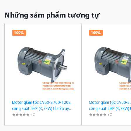
Những sảm phẩm tương tự
100%
100%
Motor giảm tốc CV50-3700-120S
Motor giảm tốc CV50-
công suất 5HP (3,7kW) tỉ số truyền
công suất 5HP (3,7kW) t
1/120
1/50
(
0
)
(
0
)