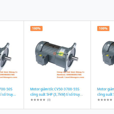
100%
100%
3700-50S
Motor giảm tốc CV50-3700-55S
Motor giả
ỉ số truyền
công suất 5HP (3,7kW) tỉ số truyền
công suất 
1/55
1/60
(
0
)