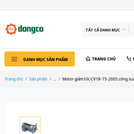
TẤT CẢ DANH MỤC
TRANG CHỦ
DANH MỤC SẢN PHẨM
Trang chủ
Sản phẩm
...
Motor giảm tốc CV18-75-200S công suấ