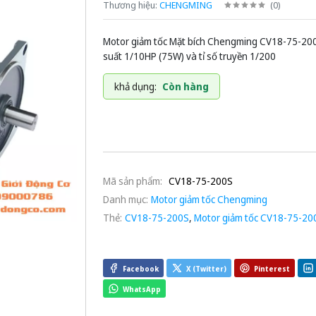
Thương hiệu:
CHENGMING
(
0
)
Motor giảm tốc Mặt bích Chengming CV18-75-20
suất 1/10HP (75W) và tỉ số truyền 1/200
khả dụng:
Còn hàng
Mã sản phẩm:
CV18-75-200S
Danh mục:
Motor giảm tốc Chengming
Thẻ:
CV18-75-200S
,
Motor giảm tốc CV18-75-20
Facebook
X (Twitter)
Pinterest
WhatsApp