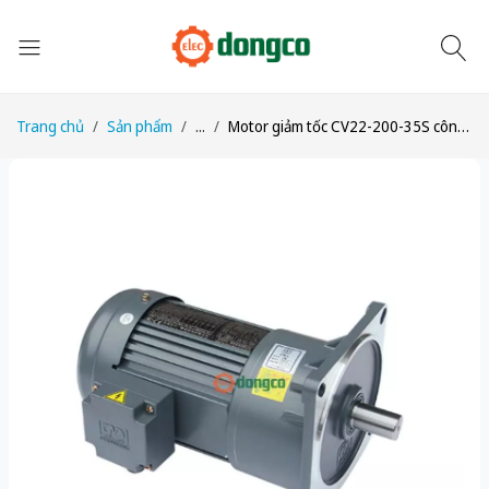
Trang chủ
Sản phẩm
...
Motor giảm tốc CV22-200-35S công suất 1/4HP (200W) 0,2kW tỉ số truyền 1/35