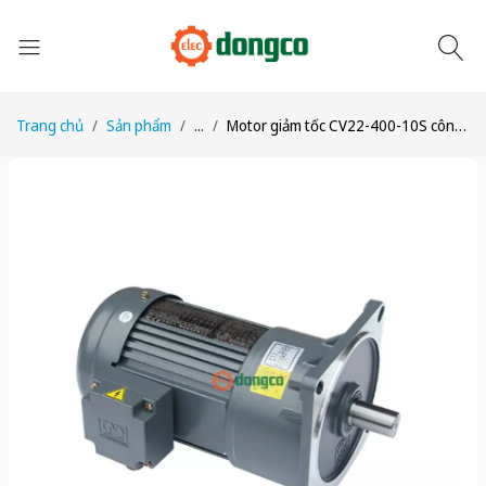
Trang chủ
Sản phẩm
...
Motor giảm tốc CV22-400-10S công suất 1/2HP (400W) 0,4kW tỉ số truyền 1/10