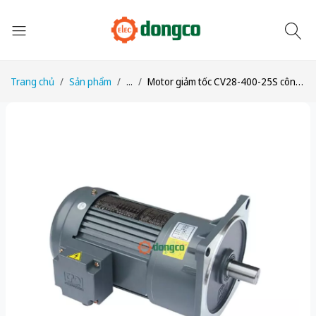
Trang chủ
Sản phẩm
...
Motor giảm tốc CV28-400-25S công suất 1/2HP (400W) 0,4kW tỉ số truyền 1/25