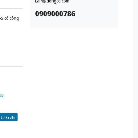
Lam@dongco.com
0909000786
5S có công
5S
LinkedIn