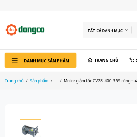
TẤT CẢ DANH MỤC
TRANG CHỦ
DANH MỤC SẢN PHẨM
Trang chủ
Sản phẩm
...
Motor giảm tốc CV28-400-35S công suấ