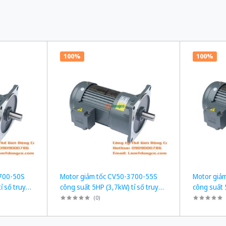
100%
100%
3700-50S
Motor giảm tốc CV50-3700-55S
Motor giả
ỉ số truyền
công suất 5HP (3,7kW) tỉ số truyền
công suất 
1/55
1/60
(
0
)