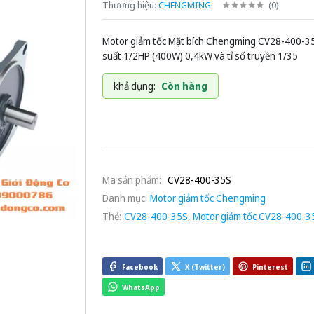
Thương hiệu:
CHENGMING
(
0
)
Motor giảm tốc Mặt bích Chengming CV28-400-3
suất 1/2HP (400W) 0,4kW và tỉ số truyền 1/35
khả dụng:
Còn hàng
Mã sản phẩm:
CV28-400-35S
Danh mục:
Motor giảm tốc Chengming
Thẻ:
CV28-400-35S
,
Motor giảm tốc CV28-400-3
Facebook
X (Twitter)
Pinterest
WhatsApp