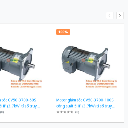
100%
m tốc CV50-3700-60S
Motor giảm tốc CV50-3700-100S
5HP (3,7kW) tỉ số truyền
công suất 5HP (3,7kW) tỉ số truyền
1/100
(
0
)
(
0
)