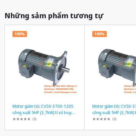
Những sảm phẩm tương tự
100%
100%
Motor giảm tốc CV50-3700-120S
Motor giảm tốc CV50-
công suất 5HP (3,7kW) tỉ số truyền
công suất 5HP (3,7kW) t
1/120
1/50
(
0
)
(
0
)