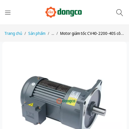
Trang chủ
Sản phẩm
...
Motor giảm tốc CV40-2200-40S công suất 3HP (2,2kW) tỉ số truyền 1/40