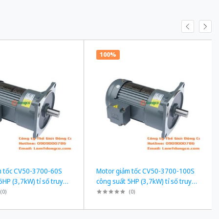
100%
m tốc CV50-3700-60S
Motor giảm tốc CV50-3700-100S
5HP (3,7kW) tỉ số truyền
công suất 5HP (3,7kW) tỉ số truyền
1/100
(
0
)
(
0
)