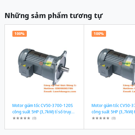
Những sảm phẩm tương tự
100%
100%
Motor giảm tốc CV50-3700-120S
Motor giảm tốc CV50-
công suất 5HP (3,7kW) tỉ số truyền
công suất 5HP (3,7kW) t
1/120
1/50
(
0
)
(
0
)