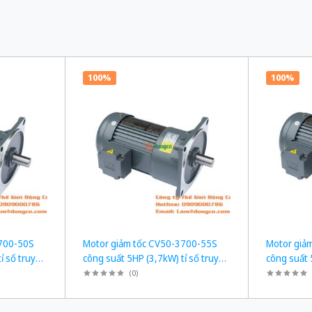
100%
100%
3700-50S
Motor giảm tốc CV50-3700-55S
Motor giả
ỉ số truyền
công suất 5HP (3,7kW) tỉ số truyền
công suất 
1/55
1/60
(
0
)