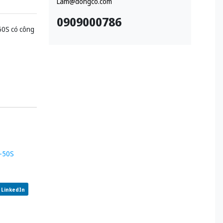
Lam@dongco.com
0909000786
50S có công
0-50S
LinkedIn