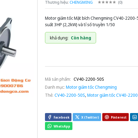
Thương hiệu:
CHENGMING
(
0
)
Motor giảm tốc Mặt bích Chengming CV40-2200-
suất 3HP (2,2kW) và tỉ số truyền 1/50
khả dụng:
Còn hàng
Mã sản phẩm:
CV40-2200-50S
Danh mục:
Motor giảm tốc Chengming
Thẻ:
CV40-2200-50S
,
Motor giảm tốc CV40-220
Facebook
X (Twitter)
Pinterest
WhatsApp