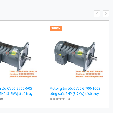
100%
m tốc CV50-3700-60S
Motor giảm tốc CV50-3700-100S
5HP (3,7kW) tỉ số truyền
công suất 5HP (3,7kW) tỉ số truyền
1/100
(
0
)
(
0
)