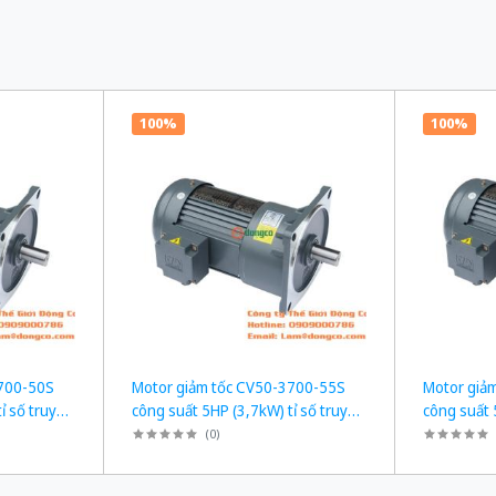
100%
100%
3700-50S
Motor giảm tốc CV50-3700-55S
Motor giả
ỉ số truyền
công suất 5HP (3,7kW) tỉ số truyền
công suất 
1/55
1/60
(
0
)