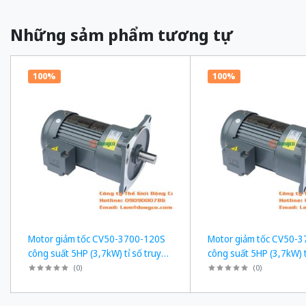
Những sảm phẩm tương tự
100%
100%
Motor giảm tốc CV50-3700-120S
Motor giảm tốc CV50-
công suất 5HP (3,7kW) tỉ số truyền
công suất 5HP (3,7kW) t
1/120
1/50
(
0
)
(
0
)