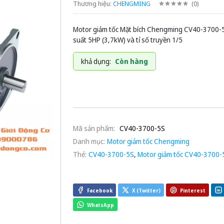
Thương hiệu:
CHENGMING
(
0
)
Motor giảm tốc Mặt bích Chengming CV40-3700-
suất 5HP (3,7kW) và tỉ số truyền 1/5
khả dụng:
Còn hàng
Mã sản phẩm:
CV40-3700-5S
Danh mục:
Motor giảm tốc Chengming
Thẻ:
CV40-3700-5S
,
Motor giảm tốc CV40-3700-
Facebook
X (Twitter)
Pinterest
WhatsApp