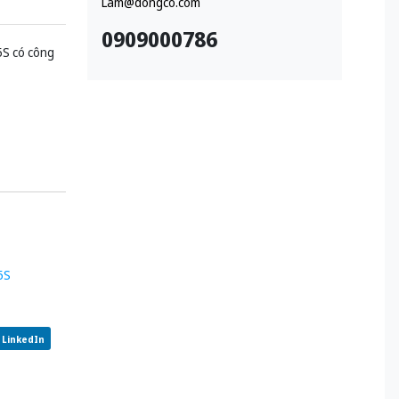
Lam@dongco.com
0909000786
5S có công
5S
LinkedIn