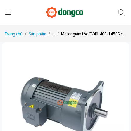
Trang chủ
Sản phẩm
...
Motor giảm tốc CV40-400-1450S công suất 1/2HP (400W) 0,4kW tỉ số truyền 1/1450