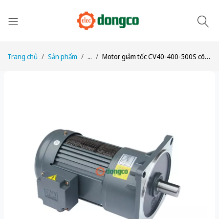
Trang chủ
Sản phẩm
...
Motor giảm tốc CV40-400-500S công suất 1/2HP (400W) 0,4kW tỉ số truyền 1/500