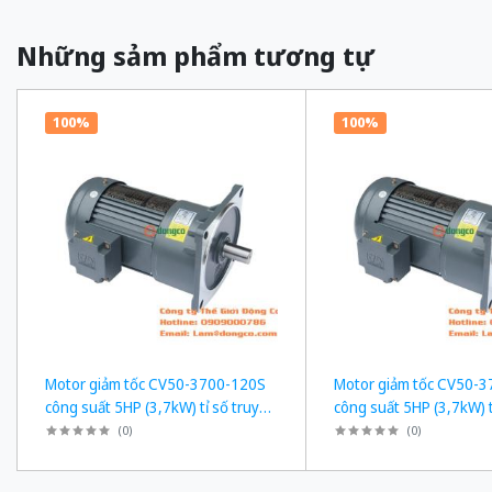
Những sảm phẩm tương tự
100%
100%
Motor giảm tốc CV50-3700-120S
Motor giảm tốc CV50-
công suất 5HP (3,7kW) tỉ số truyền
công suất 5HP (3,7kW) t
1/120
1/50
(
0
)
(
0
)