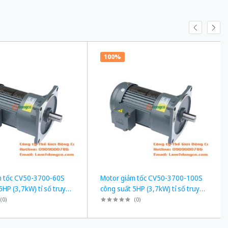
100%
m tốc CV50-3700-60S
Motor giảm tốc CV50-3700-100S
5HP (3,7kW) tỉ số truyền
công suất 5HP (3,7kW) tỉ số truyền
1/100
(
0
)
(
0
)