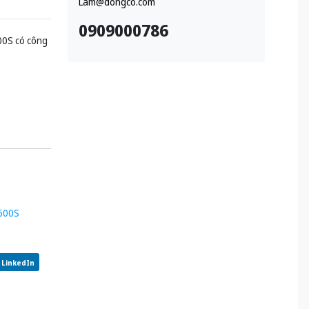
Lam@dongco.com
0909000786
00S có công
-600S
LinkedIn