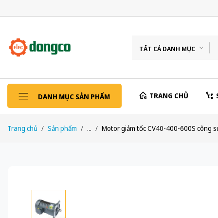
TẤT CẢ DANH MỤC
TRANG CHỦ
DANH MỤC SẢN PHẨM
Trang chủ
Sản phẩm
...
Motor giảm tốc CV40-400-600S công su