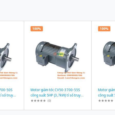
100%
100%
3700-50S
Motor giảm tốc CV50-3700-55S
Motor giả
ỉ số truyền
công suất 5HP (3,7kW) tỉ số truyền
công suất 
1/55
1/60
(
0
)