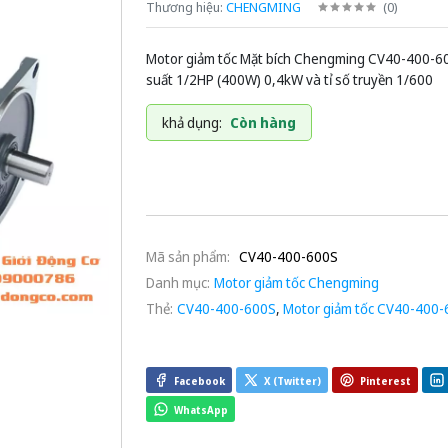
Thương hiệu:
CHENGMING
(
0
)
Motor giảm tốc Mặt bích Chengming CV40-400-6
suất 1/2HP (400W) 0,4kW và tỉ số truyền 1/600
khả dụng:
Còn hàng
Mã sản phẩm:
CV40-400-600S
Danh mục:
Motor giảm tốc Chengming
Thẻ:
CV40-400-600S
,
Motor giảm tốc CV40-400
Facebook
X (Twitter)
Pinterest
WhatsApp