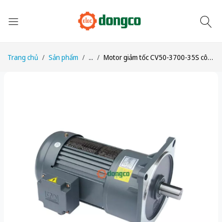
Trang chủ
Sản phẩm
...
Motor giảm tốc CV50-3700-35S công suất 5HP (3,7kW) tỉ số truyền 1/35