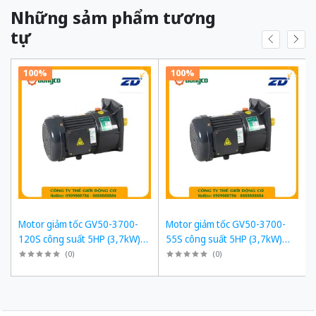
Những sảm phẩm tương
tự
100%
100%
Motor giảm tốc GV50-3700-
Motor giảm tốc GV50-3700-
120S công suất 5HP (3,7kW)
55S công suất 5HP (3,7kW)
1/120 kiểu lắp Mặt bích
1/55 kiểu lắp Mặt bích
(
0
)
(
0
)