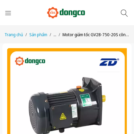
Trang chủ
Sản phẩm
...
Motor giảm tốc GV28-750-20S công suất 1HP (750W) 0,75kW 1/20 kiểu lắp Mặt bích