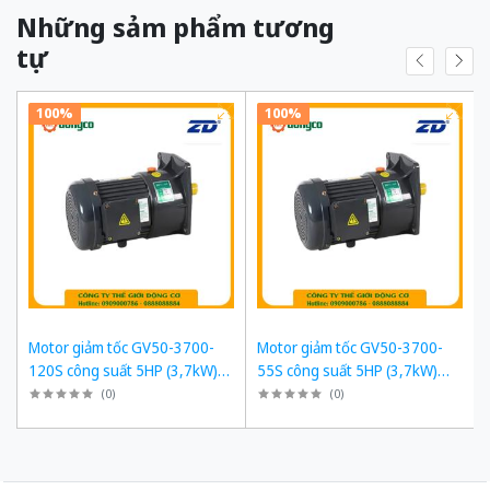
Những sảm phẩm tương
tự
100%
100%
Motor giảm tốc GV50-3700-
Motor giảm tốc GV50-3700-
120S công suất 5HP (3,7kW)
55S công suất 5HP (3,7kW)
1/120 kiểu lắp Mặt bích
1/55 kiểu lắp Mặt bích
(
0
)
(
0
)