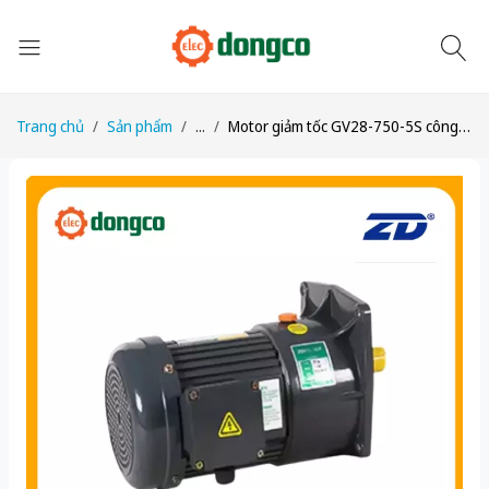
Trang chủ
Sản phẩm
...
Motor giảm tốc GV28-750-5S công suất 1HP (750W) 0,75kW 1/5 kiểu lắp Mặt bích