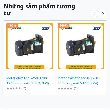
Những sảm phẩm tương
tự
100%
100%
Motor giảm tốc GV50-3700-
Motor giảm tốc GV50-3700-
120S công suất 5HP (3,7kW)
55S công suất 5HP (3,7kW)
1/120 kiểu lắp Mặt bích
1/55 kiểu lắp Mặt bích
(
0
)
(
0
)