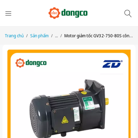
Trang chủ
Sản phẩm
...
Motor giảm tốc GV32-750-80S công suất 1HP (750W) 0,75kW 1/80 kiểu lắp Mặt bích