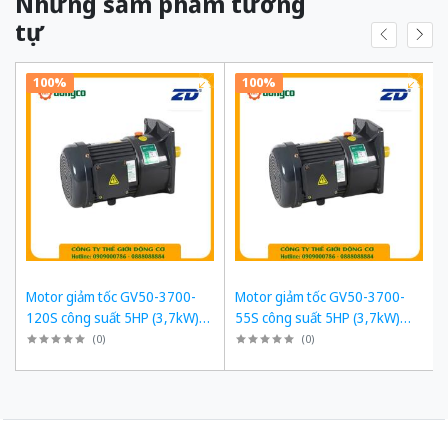
Những sảm phẩm tương
tự
100%
100%
Motor giảm tốc GV50-3700-
Motor giảm tốc GV50-3700-
120S công suất 5HP (3,7kW)
55S công suất 5HP (3,7kW)
1/120 kiểu lắp Mặt bích
1/55 kiểu lắp Mặt bích
(
0
)
(
0
)