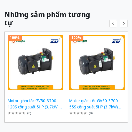
Những sảm phẩm tương
tự
100%
100%
Motor giảm tốc GV50-3700-
Motor giảm tốc GV50-3700-
120S công suất 5HP (3,7kW)
55S công suất 5HP (3,7kW)
1/120 kiểu lắp Mặt bích
1/55 kiểu lắp Mặt bích
(
0
)
(
0
)