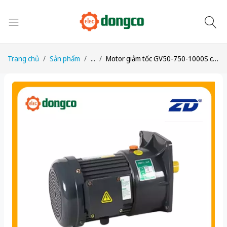
Trang chủ
Sản phẩm
...
Motor giảm tốc GV50-750-1000S công suất 1HP (750W) 0,75kW 1/1000 kiểu lắp Mặt bích