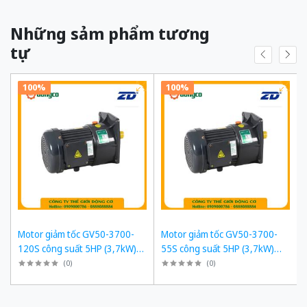
Những sảm phẩm tương
tự
100%
100%
Motor giảm tốc GV50-3700-
Motor giảm tốc GV50-3700-
120S công suất 5HP (3,7kW)
55S công suất 5HP (3,7kW)
1/120 kiểu lắp Mặt bích
1/55 kiểu lắp Mặt bích
(
0
)
(
0
)