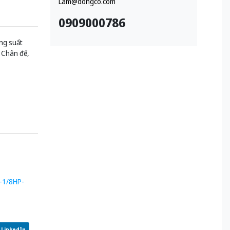
Lam@dongco.com
0909000786
ng suất
: Chân đế,
-1/8HP-
LinkedIn