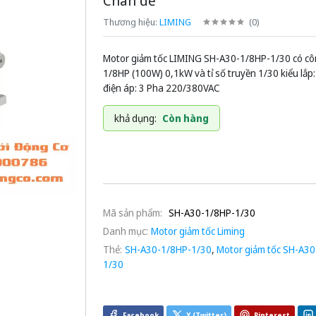
Chân đế
Thương hiệu:
LIMING
(
0
)
Motor giảm tốc LIMING SH-A30-1/8HP-1/30 có cô
1/8HP (100W) 0,1kW và tỉ số truyền 1/30 kiểu lắp
điện áp: 3 Pha 220/380VAC
khả dụng:
Còn hàng
Mã sản phẩm:
SH-A30-1/8HP-1/30
Danh mục:
Motor giảm tốc Liming
Thẻ:
SH-A30-1/8HP-1/30
,
Motor giảm tốc SH-A30
1/30
Facebook
X (Twitter)
Pinterest