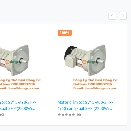
100%
m tốc SV15-A90-3HP-
Motor giảm tốc SV15-A60-3HP-
 suất 3HP (2200W)
1/60 công suất 3HP (2200W)
 kiểu lắp Mặt bích
2,2kW 1/60 kiểu lắp Mặt bích
(
0
)
(
0
)