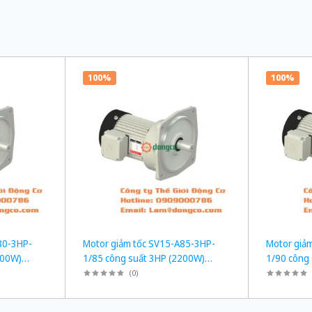
100%
100%
80-3HP-
Motor giảm tốc SV15-A85-3HP-
Motor giả
200W)
1/85 công suất 3HP (2200W)
1/90 công
 bích
2,2kW 1/85 kiểu lắp Mặt bích
2,2kW 1/90
(
0
)