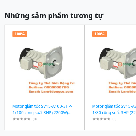
Những sảm phẩm tương tự
100%
100%
Motor giảm tốc SV15-A100-3HP-
Motor giảm tốc SV15-A
1/100 công suất 3HP (2200W)
1/80 công suất 3HP (2
2,2kW 1/100 kiểu lắp Mặt bích
2,2kW 1/80 kiểu lắp Mặt
(
0
)
(
0
)