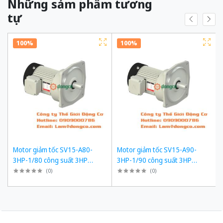
Những sảm phẩm tương
tự
100%
100%
Motor giảm tốc SV15-A80-
Motor giảm tốc SV15-A90-
3HP-1/80 công suất 3HP
3HP-1/90 công suất 3HP
(2200W) 2,2kW 1/80 kiểu lắp
(2200W) 2,2kW 1/90 kiểu lắp
(
0
)
(
0
)
Mặt bích
Mặt bích