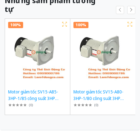
Những sảm phẩm tương
tự
100%
100%
Motor giảm tốc SV15-A85-
Motor giảm tốc SV15-A80-
3HP-1/85 công suất 3HP
3HP-1/80 công suất 3HP
(2200W) 2,2kW 1/85 kiểu lắp
(2200W) 2,2kW 1/80 kiểu lắp
(
0
)
(
0
)
Mặt bích
Mặt bích