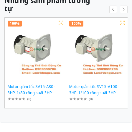
Những sảm phẩm tương
tự
100%
100%
Motor giảm tốc SV15-A80-
Motor giảm tốc SV15-A100-
3HP-1/80 công suất 3HP
3HP-1/100 công suất 3HP
(2200W) 2,2kW 1/80 kiểu lắp
(2200W) 2,2kW 1/100 kiểu lắp
(
0
)
(
0
)
Mặt bích
Mặt bích