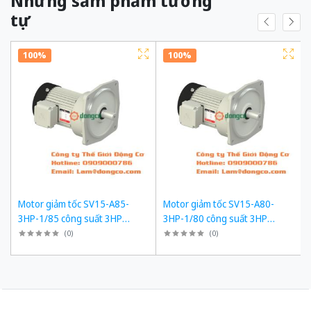
Những sảm phẩm tương
tự
100%
100%
Motor giảm tốc SV15-A85-
Motor giảm tốc SV15-A80-
3HP-1/85 công suất 3HP
3HP-1/80 công suất 3HP
(2200W) 2,2kW 1/85 kiểu lắp
(2200W) 2,2kW 1/80 kiểu lắp
(
0
)
(
0
)
Mặt bích
Mặt bích