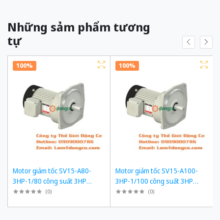
Những sảm phẩm tương
tự
100%
100%
Motor giảm tốc SV15-A80-
Motor giảm tốc SV15-A100-
3HP-1/80 công suất 3HP
3HP-1/100 công suất 3HP
(2200W) 2,2kW 1/80 kiểu lắp
(2200W) 2,2kW 1/100 kiểu lắp
(
0
)
(
0
)
Mặt bích
Mặt bích