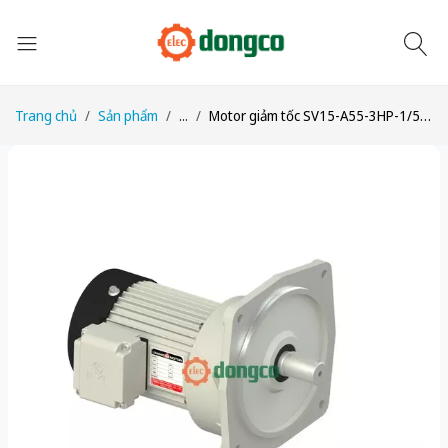
Trang chủ
Sản phẩm
...
Motor giảm tốc SV15-A55-3HP-1/55 công suất 3HP (2200W) 2,2kW 1/55 kiểu lắp Mặt bích