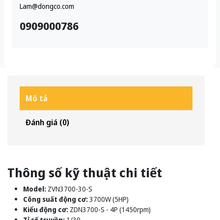
Lam@dongco.com
0909000786
Mô tả
Đánh giá (0)
Thông số kỹ thuật chi tiết
Model:
ZVN3700-30-S
Công suất động cơ:
3700W (5HP)
Kiểu động cơ:
ZDN3700-S - 4P (1450rpm)
Tỉ số truyền:
1/30