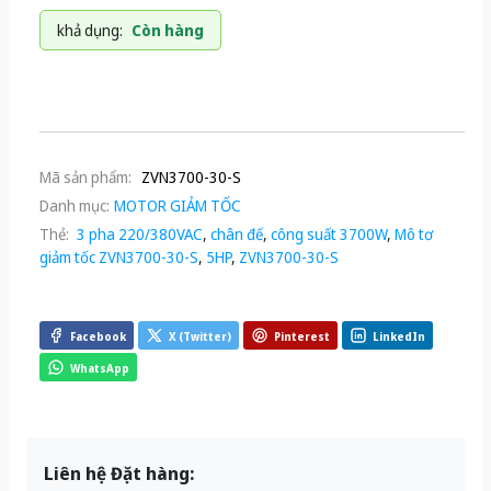
khả dụng:
Còn hàng
Mã sản phẩm:
ZVN3700-30-S
Danh mục:
MOTOR GIẢM TỐC
Thẻ:
3 pha 220/380VAC
,
chân đế
,
công suất 3700W
,
Mô tơ
giảm tốc ZVN3700-30-S
,
5HP
,
ZVN3700-30-S
Facebook
X (Twitter)
Pinterest
LinkedIn
WhatsApp
Liên hệ Đặt hàng: