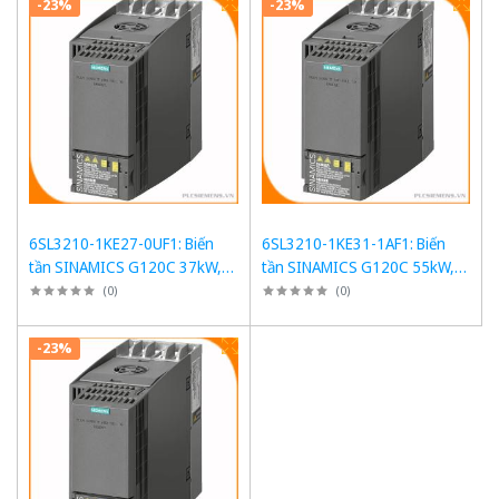
-23%
-23%
6SL3210-1KE27-0UF1: Biến
6SL3210-1KE31-1AF1: Biến
tần SINAMICS G120C 37kW,
tần SINAMICS G120C 55kW,
150% Overload, PROFINET
150% Overload, PROFINET
(
0
)
(
0
)
-23%