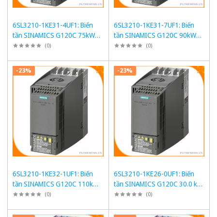
6SL3210-1KE31-4UF1: Biến
6SL3210-1KE31-7UF1: Biến
tần SINAMICS G120C 75kW
tần SINAMICS G120C 90kW
với 150% quá tải, PROFINET
với Tải Quá Tải 150%
(
0
)
(
0
)
-23%
-23%
6SL3210-1KE32-1UF1: Biến
6SL3210-1KE26-0UF1: Biến
tần SINAMICS G120C 110kW
tần SINAMICS G120C 30.0 kW
với Tải Quá Tải 150%
với Tải Quá Tải 150%
(
0
)
(
0
)