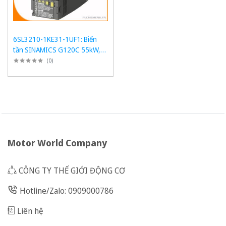
6SL3210-1KE31-1UF1: Biến
tần SINAMICS G120C 55kW,
150% Overload, PROFINET
(
0
)
Motor World Company
CÔNG TY THẾ GIỚI ĐỘNG CƠ
Hotline/Zalo: 0909000786
Liên hệ