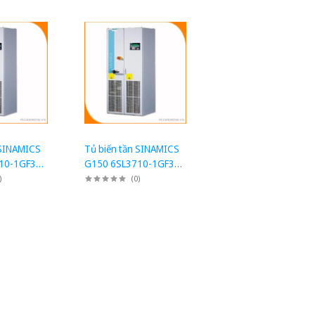
 SINAMICS
Tủ biến tần SINAMICS
10-1GF37-
G150 6SL3710-1GF37-
uyển đổi
4AA3: Tủ chuyển đổi
)
(
0
)
500kW