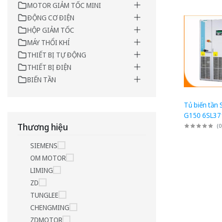
MOTOR GIẢM TỐC MINI
ĐỘNG CƠ ĐIỆN
HỘP GIẢM TỐC
MÁY THỔI KHÍ
THIẾT BỊ TỰ ĐỘNG
THIẾT BỊ ĐIỆN
BIẾN TẦN
Tủ biến tần
G150 6SL37
4CA3: Tủ ch
Thương hiệu
(
0
500kW
SIEMENS
OM MOTOR
LIMING
ZD
TUNGLEE
CHENGMING
ZDMOTOR