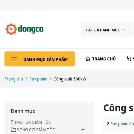
TẤT CẢ DANH MỤC
TRANG CHỦ
DANH MỤC SẢN PHẨM
Trang chủ
Sản phẩm
Công suất 500kW
Công 
Danh mục
MOTOR GIẢM TỐC
2
Sản phẩm đư
ĐỘNG CƠ GIẢM TỐC