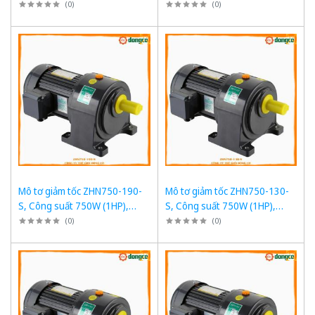
1/500, Chân đế
1/400, Chân đế
(
0
)
(
0
)
Mô tơ giảm tốc ZHN750-190-
Mô tơ giảm tốc ZHN750-130-
S, Công suất 750W (1HP),
S, Công suất 750W (1HP),
1/190, Chân đế
1/130, Chân đế
(
0
)
(
0
)