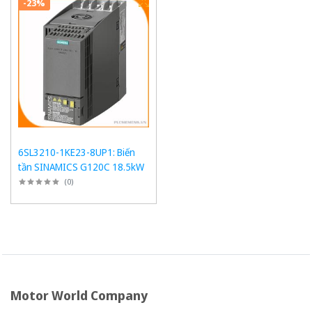
-23%
6SL3210-1KE23-8UP1: Biến
tần SINAMICS G120C 18.5kW
(
0
)
Motor World Company