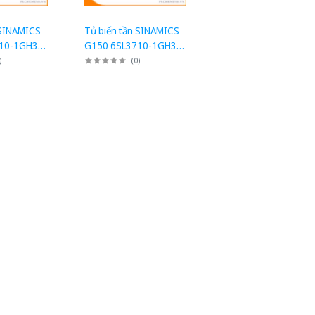
 SINAMICS
Tủ biến tần SINAMICS
10-1GH31-
G150 6SL3710-1GH31-
uyển đổi
2CA3: Tủ chuyển đổi
)
(
0
)
AC/AC 110kW