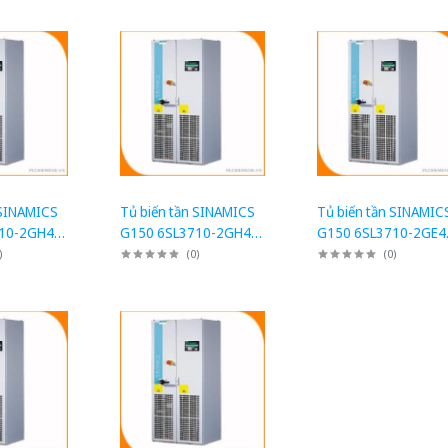
 SINAMICS
Tủ biến tần SINAMICS
Tủ biến tần SINAMIC
10-2GH41-
G150 6SL3710-2GH41-
G150 6SL3710-2GE4
uyển đổi
5AA3: Tủ chuyển đổi
4AA3: Tủ chuyển đổi
)
(
0
)
(
0
)
0kW
AC/AC 1500kW
710kW