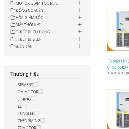
MOTOR GIẢM TỐC MINI
ĐỘNG CƠ ĐIỆN
HỘP GIẢM TỐC
MÁY THỔI KHÍ
THIẾT BỊ TỰ ĐỘNG
THIẾT BỊ ĐIỆN
BIẾN TẦN
Tủ biến tần
G150 6SL37
1AA3: Tủ ch
Thương hiệu
(
0
AC/AC 100
SIEMENS
OM MOTOR
LIMING
ZD
TUNGLEE
CHENGMING
ZDMOTOR