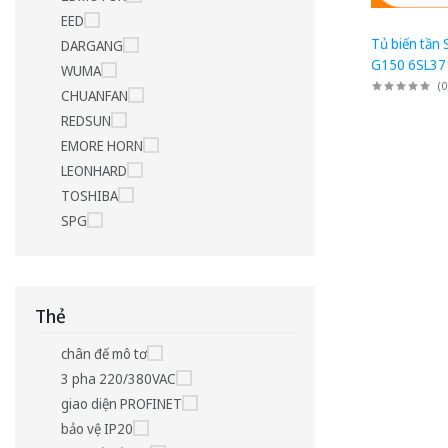
EED
Tủ biến tần
DARGANG
G150 6SL37
WUMA
0CA3: Tủ ch
(
0
CHUANFAN
90kW
REDSUN
EMORE HORN
LEONHARD
TOSHIBA
SPG
Thẻ
chân đế mô tơ
3 pha 220/380VAC
giao diện PROFINET
bảo vệ IP20