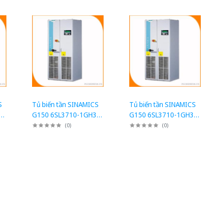
S
Tủ biến tần SINAMICS
Tủ biến tần SINAMICS
1-
G150 6SL3710-1GH35-
G150 6SL3710-1GH31-
8AA3: Tủ chuyển đổi
5CA3: Tủ chuyển đổi
(
0
)
(
0
)
AC/AC 560kW
AC/AC 132kW