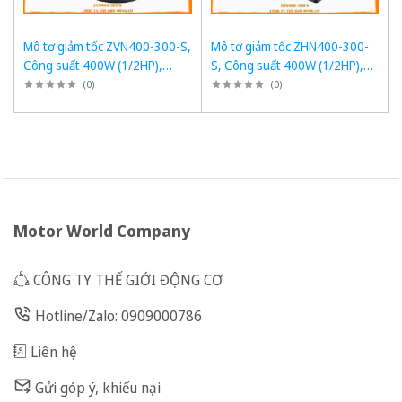
Mô tơ giảm tốc ZVN400-300-S,
Mô tơ giảm tốc ZHN400-300-
Công suất 400W (1/2HP),
S, Công suất 400W (1/2HP),
1/300, Chân đế
1/300, Chân đế
(
0
)
(
0
)
Motor World Company
CÔNG TY THẾ GIỚI ĐỘNG CƠ
Hotline/Zalo: 0909000786
Liên hệ
Gửi góp ý, khiếu nại