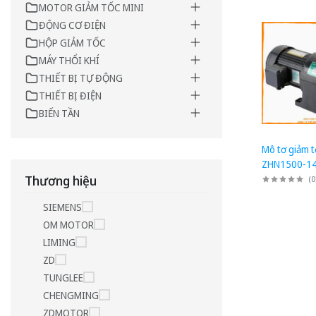
MOTOR GIẢM TỐC MINI
ĐỘNG CƠ ĐIỆN
HỘP GIẢM TỐC
MÁY THỔI KHÍ
THIẾT BỊ TỰ ĐỘNG
THIẾT BỊ ĐIỆN
BIẾN TẦN
Mô tơ giảm t
ZHN1500-14
suất 1500W 
Thương hiệu
(
0
1/140, Chân
SIEMENS
OM MOTOR
LIMING
ZD
TUNGLEE
CHENGMING
ZDMOTOR