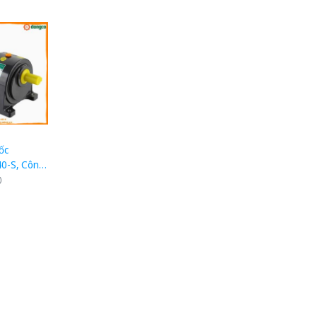
ốc
0-S, Công
(2HP),
)
 đế