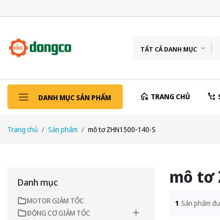
TẤT CẢ DANH MỤC
TRANG CHỦ
DANH MỤC SẢN PHẨM
Trang chủ
Sản phẩm
mô tơ ZHN1500-140-S
mô tơ 
Danh mục
MOTOR GIẢM TỐC
1
Sản phẩm đư
ĐỘNG CƠ GIẢM TỐC