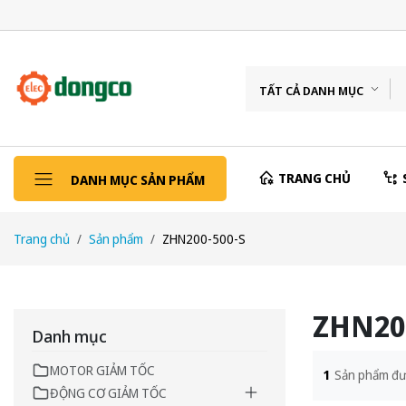
TẤT CẢ DANH MỤC
TRANG CHỦ
DANH MỤC SẢN PHẨM
Trang chủ
Sản phẩm
ZHN200-500-S
ZHN200
Danh mục
MOTOR GIẢM TỐC
1
Sản phẩm đư
ĐỘNG CƠ GIẢM TỐC