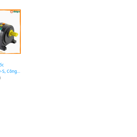
ốc
-S, Công
1/4HP),
)
 đế