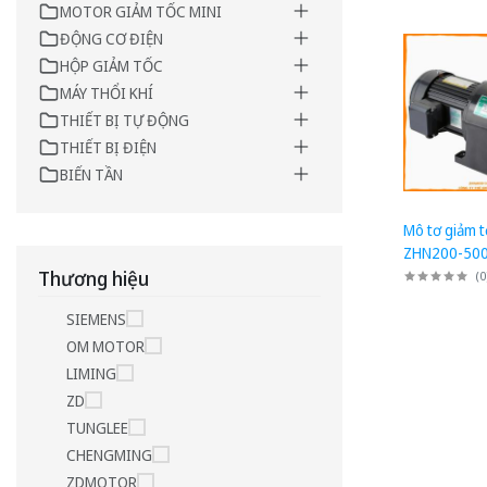
MOTOR GIẢM TỐC MINI
ĐỘNG CƠ ĐIỆN
HỘP GIẢM TỐC
MÁY THỔI KHÍ
THIẾT BỊ TỰ ĐỘNG
THIẾT BỊ ĐIỆN
BIẾN TẦN
Mô tơ giảm t
ZHN200-500
suất 200W (
Thương hiệu
(
0
1/500, Chân
SIEMENS
OM MOTOR
LIMING
ZD
TUNGLEE
CHENGMING
ZDMOTOR