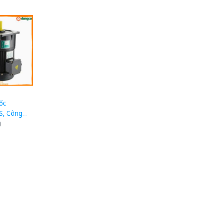
ốc
S, Công
1HP), 1/70,
)