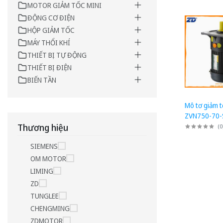
MOTOR GIẢM TỐC MINI
ĐỘNG CƠ ĐIỆN
HỘP GIẢM TỐC
MÁY THỔI KHÍ
THIẾT BỊ TỰ ĐỘNG
THIẾT BỊ ĐIỆN
BIẾN TẦN
Mô tơ giảm t
ZVN750-70-
suất 750W (
Thương hiệu
(
0
Chân đế
SIEMENS
OM MOTOR
LIMING
ZD
TUNGLEE
CHENGMING
ZDMOTOR