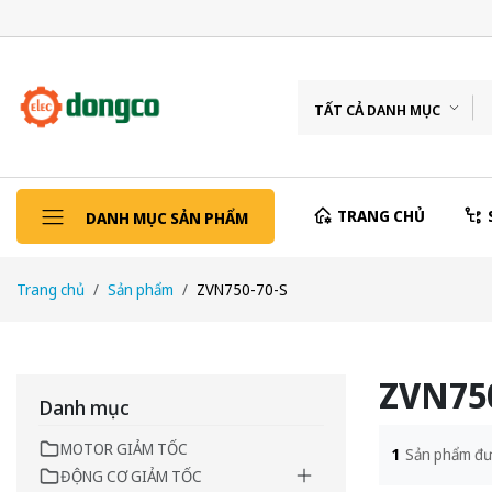
TẤT CẢ DANH MỤC
TRANG CHỦ
DANH MỤC SẢN PHẨM
Trang chủ
Sản phẩm
ZVN750-70-S
ZVN750
Danh mục
MOTOR GIẢM TỐC
1
Sản phẩm đư
ĐỘNG CƠ GIẢM TỐC