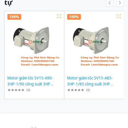
tự
100%
100%
Motor giảm tốc SV15-A90-
Motor giảm tốc SV15-A85-
3HP-1/90 công suất 3HP
3HP-1/85 công suất 3HP
(2200W) 2,2kW 1/90 kiểu lắp
(2200W) 2,2kW 1/85 kiểu lắp
(
0
)
(
0
)
Mặt bích
Mặt bích