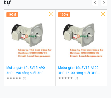
tự
100%
100%
Motor giảm tốc SV15-A90-
Motor giảm tốc SV15-A100-
3HP-1/90 công suất 3HP
3HP-1/100 công suất 3HP
(2200W) 2,2kW 1/90 kiểu lắp
(2200W) 2,2kW 1/100 kiểu lắp
(
0
)
(
0
)
Mặt bích
Mặt bích