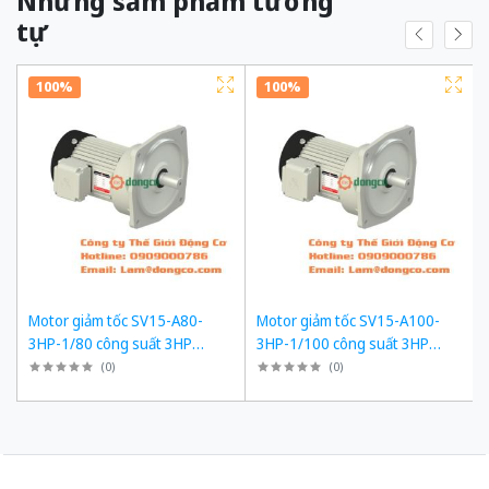
Những sảm phẩm tương
tự
100%
100%
Motor giảm tốc SV15-A80-
Motor giảm tốc SV15-A100-
3HP-1/80 công suất 3HP
3HP-1/100 công suất 3HP
(2200W) 2,2kW 1/80 kiểu lắp
(2200W) 2,2kW 1/100 kiểu lắp
(
0
)
(
0
)
Mặt bích
Mặt bích