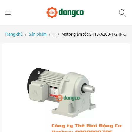
Trang chủ
Sản phẩm
...
Motor giảm tốc SH13-A200-1/2HP-1/200 công suất 1/2HP (400W) 0,4kW 1/200 kiểu lắp Chân đế