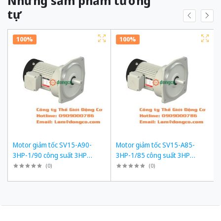
Những sảm phẩm tương
tự
100%
100%
Motor giảm tốc SV15-A90-
Motor giảm tốc SV15-A85-
3HP-1/90 công suất 3HP
3HP-1/85 công suất 3HP
(2200W) 2,2kW 1/90 kiểu lắp
(2200W) 2,2kW 1/85 kiểu lắp
(
0
)
(
0
)
Mặt bích
Mặt bích