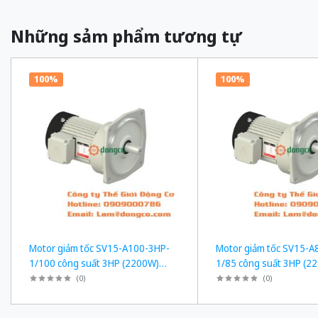
Những sảm phẩm tương tự
100%
100%
Motor giảm tốc SV15-A100-3HP-
Motor giảm tốc SV15-A
1/100 công suất 3HP (2200W)
1/85 công suất 3HP (2
2,2kW 1/100 kiểu lắp Mặt bích
2,2kW 1/85 kiểu lắp Mặt
(
0
)
(
0
)