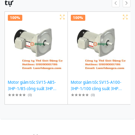
tự
100%
100%
Motor giảm tốc SV15-A85-
Motor giảm tốc SV15-A100-
3HP-1/85 công suất 3HP
3HP-1/100 công suất 3HP
(2200W) 2,2kW 1/85 kiểu lắp
(2200W) 2,2kW 1/100 kiểu lắp
(
0
)
(
0
)
Mặt bích
Mặt bích