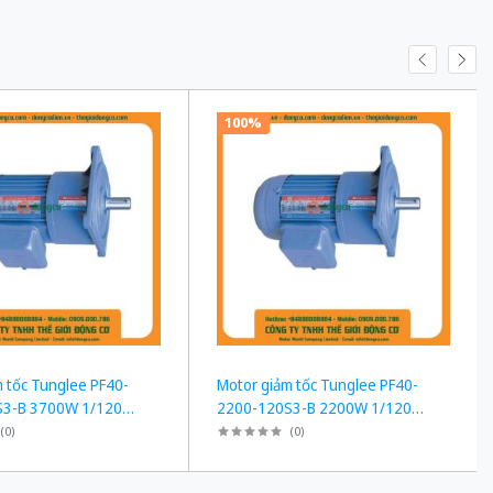
100%
 tốc Tunglee PF40-
Motor giảm tốc Tunglee PF40-
S3-B 3700W 1/120
2200-120S3-B 2200W 1/120
t bích
~12rpm Mặt bích
(
0
)
(
0
)