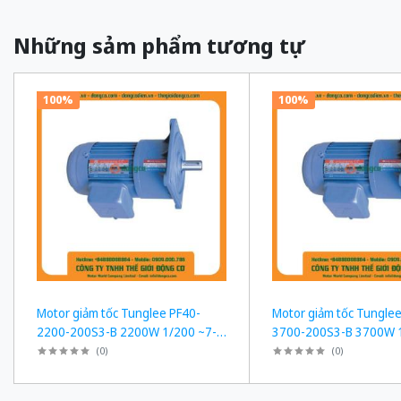
Những sảm phẩm tương tự
100%
100%
Motor giảm tốc Tunglee PF40-
Motor giảm tốc Tunglee
2200-200S3-B 2200W 1/200 ~7-
3700-200S3-B 3700W 1
8rpm Mặt bích
8rpm Mặt bích
(
0
)
(
0
)