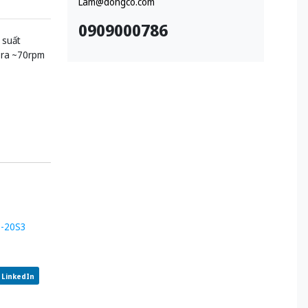
Lam@dongco.com
0909000786
 suất
u ra ~70rpm
0-20S3
LinkedIn