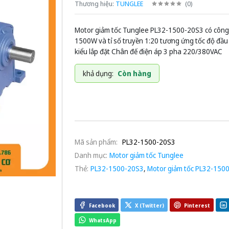
Thương hiệu:
TUNGLEE
(
0
)
Motor giảm tốc Tunglee PL32-1500-20S3 có công
1500W và tỉ số truyền 1:20 tương ứng tốc độ đầ
kiểu lắp đặt Chân đế điện áp 3 pha 220/380VAC
khả dụng:
Còn hàng
Mã sản phẩm:
PL32-1500-20S3
Danh mục:
Motor giảm tốc Tunglee
Thẻ:
PL32-1500-20S3
,
Motor giảm tốc PL32-150
Facebook
X (Twitter)
Pinterest
WhatsApp