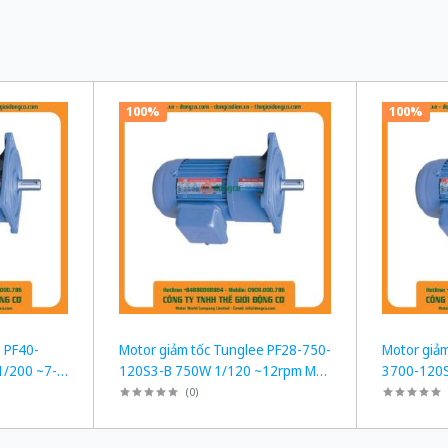
100%
100%
 PF40-
Motor giảm tốc Tunglee PF28-750-
Motor giảm
/200 ~7-
120S3-B 750W 1/120 ~12rpm Mặt
3700-120
bích
~12rpm Mặ
(
0
)