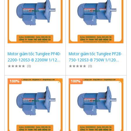
Motor giảm tốc Tunglee PF40-
Motor giảm tốc Tunglee PF28-
2200-120S3-B 2200W 1/120
750-120S3-B 750W 1/120
~12rpm Mặt bích
~12rpm Mặt bích
(
0
)
(
0
)
100%
100%