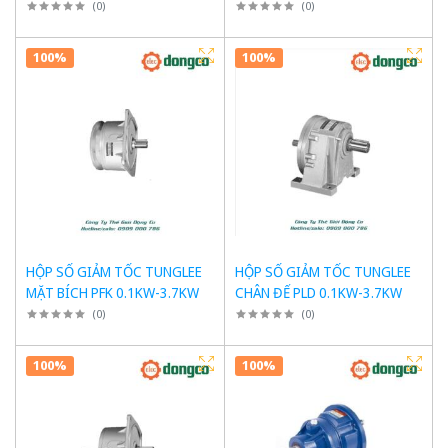
MẶT BÍCH VS200-VS313
(
0
)
(
0
)
100%
100%
HỘP SỐ GIẢM TỐC TUNGLEE
HỘP SỐ GIẢM TỐC TUNGLEE
MẶT BÍCH PFK 0.1KW-3.7KW
CHÂN ĐẾ PLD 0.1KW-3.7KW
(
0
)
(
0
)
100%
100%