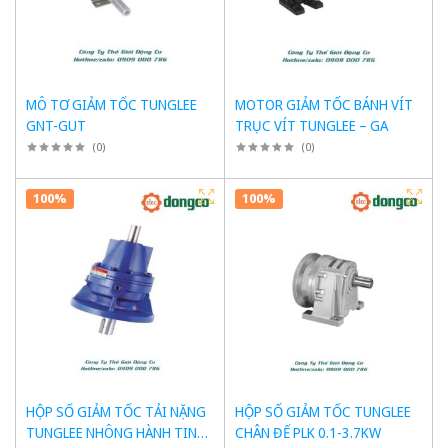
MÔ TƠ GIẢM TỐC TUNGLEE
MOTOR GIẢM TỐC BÁNH VÍT
GNT-GUT
TRỤC VÍT TUNGLEE – GA
(
0
)
(
0
)
100%
100%
HỘP SỐ GIẢM TỐC TẢI NẶNG
HỘP SỐ GIẢM TỐC TUNGLEE
TUNGLEE NHÔNG HÀNH TINH
CHÂN ĐẾ PLK 0.1-3.7KW