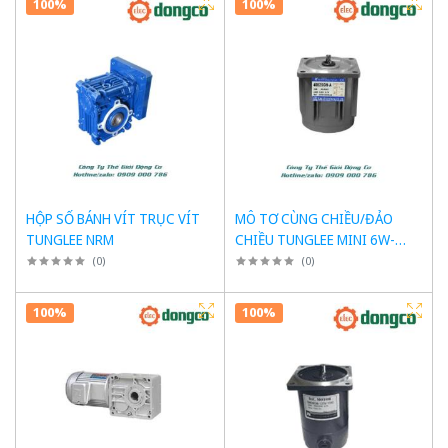
100%
100%
HỘP SỐ BÁNH VÍT TRỤC VÍT
MÔ TƠ CÙNG CHIỀU/ĐẢO
TUNGLEE NRM
CHIỀU TUNGLEE MINI 6W-
150W
(
0
)
(
0
)
100%
100%