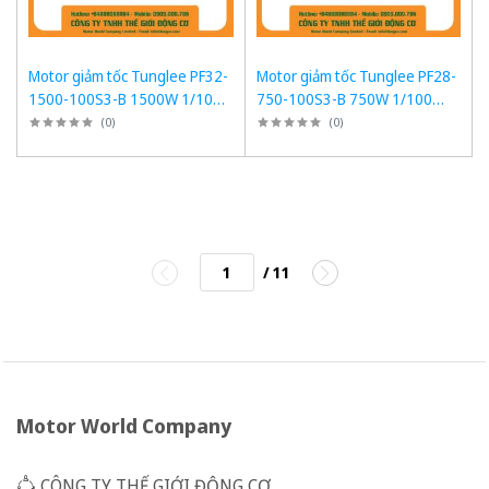
Motor giảm tốc Tunglee PF32-
Motor giảm tốc Tunglee PF28-
1500-100S3-B 1500W 1/100
750-100S3-B 750W 1/100
~14-15rpm Mặt bích
~14-15rpm Mặt bích
(
0
)
(
0
)
/ 11
Motor World Company
CÔNG TY THẾ GIỚI ĐỘNG CƠ