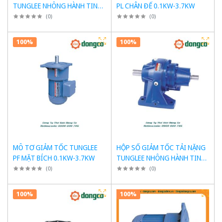
TUNGLEE NHÔNG HÀNH TINH
PL CHÂN ĐẾ 0.1KW-3.7KW
MẶT BÍCH VF200-VF313
(
0
)
(
0
)
100%
100%
MÔ TƠ GIẢM TỐC TUNGLEE
HỘP SỐ GIẢM TỐC TẢI NẶNG
PF MẶT BÍCH 0.1KW-3.7KW
TUNGLEE NHÔNG HÀNH TINH
CHÂN ĐẾ HS200-HS313
(
0
)
(
0
)
100%
100%