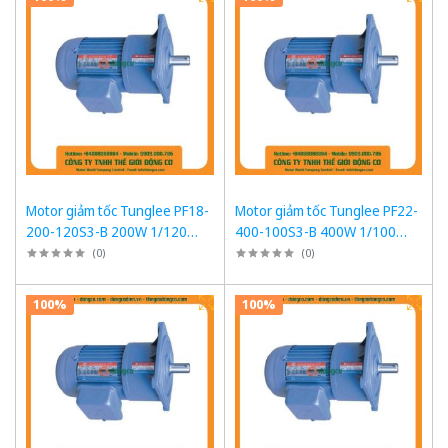
Motor giảm tốc Tunglee PF18-
Motor giảm tốc Tunglee PF22-
200-120S3-B 200W 1/120
400-100S3-B 400W 1/100
~12rpm Mặt bích
~14-15rpm Mặt bích
(
0
)
(
0
)
100%
100%