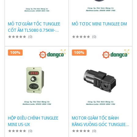
MÔ TƠ GIẢM TỐC TUNGLEE
MÔ TƠ DC MINI TUNGLEE DM
CỐT ÂM TL5080 0.75KW-
1.5KW
(
0
)
(
0
)
100%
100%
HỘP ĐIỀU CHỈNH TUNGLEE
MOTOR GIẢM TỐC BÁNH
MINI US-UX
RĂNG VUÔNG GÓC TUNGLEE
RA-RH
(
0
)
(
0
)