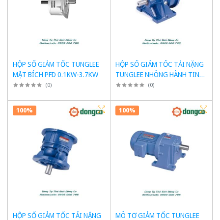
HỘP SỐ GIẢM TỐC TUNGLEE
HỘP SỐ GIẢM TỐC TẢI NẶNG
MẶT BÍCH PFD 0.1KW-3.7KW
TUNGLEE NHÔNG HÀNH TINH
CHÂN ĐẾ HF 0.1KW-3.7KW
(
0
)
(
0
)
100%
100%
HỘP SỐ GIẢM TỐC TẢI NẶNG
MÔ TƠ GIẢM TỐC TUNGLEE