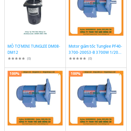
MÔ TƠ MINI TUNGLEE DM08-
Motor giảm tốc Tunglee PF40-
DM12
3700-200S3-B 3700W 1/200
~7-8rpm Mặt bích
(
0
)
(
0
)
100%
100%