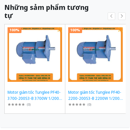
Những sảm phẩm tương
tự
100%
100%
Motor giảm tốc Tunglee PF40-
Motor giảm tốc Tunglee PF40-
3700-200S3-B 3700W 1/200
2200-200S3-B 2200W 1/200
~7-8rpm Mặt bích
~7-8rpm Mặt bích
(
0
)
(
0
)