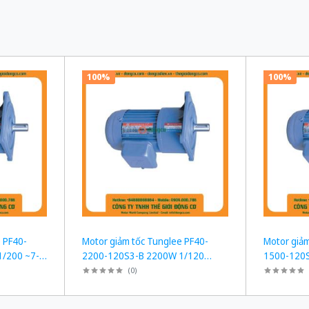
100%
100%
 PF40-
Motor giảm tốc Tunglee PF40-
Motor giảm
/200 ~7-
2200-120S3-B 2200W 1/120
1500-120
~12rpm Mặt bích
~12rpm Mặ
(
0
)