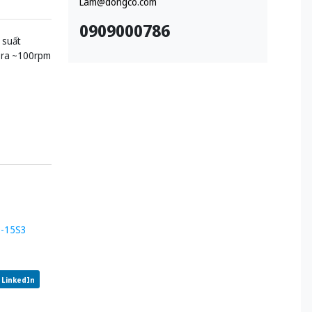
Lam@dongco.com
0909000786
 suất
u ra ~100rpm
0-15S3
LinkedIn