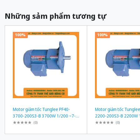
Những sảm phẩm tương tự
100%
100%
Motor giảm tốc Tunglee PF40-
Motor giảm tốc Tunglee
3700-200S3-B 3700W 1/200 ~7-
2200-200S3-B 2200W 1
8rpm Mặt bích
8rpm Mặt bích
(
0
)
(
0
)