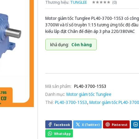
Thương hiệu:
TUNGLEE
(
0
)
Motor giảm tốc Tunglee PL40-3700-15S3 có công
3700W và tỉ số truyền 1:15 tương ứng tốc độ đầ
kiểu lắp đặt Chân đế điện áp 3 pha 220/380VAC
khả dụng:
Còn hàng
Mã sản phẩm:
PL40-3700-15S3
Danh mục:
Motor giảm tốc Tunglee
Thẻ:
PL40-3700-15S3
,
Motor giảm tốc PL40-370
Facebook
X (Twitter)
Pinterest
WhatsApp