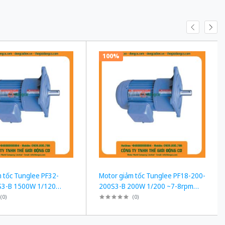
100%
 tốc Tunglee PF32-
Motor giảm tốc Tunglee PF18-200-
S3-B 1500W 1/120
200S3-B 200W 1/200 ~7-8rpm
t bích
Mặt bích
(
0
)
(
0
)