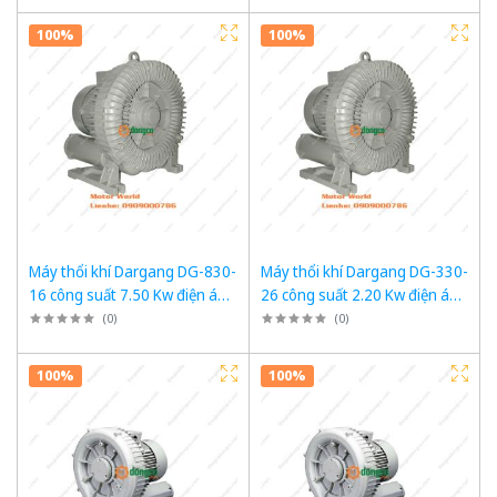
100%
100%
Máy thổi khí Dargang DG-830-
Máy thổi khí Dargang DG-330-
16 công suất 7.50 Kw điện áp
26 công suất 2.20 Kw điện áp
3 pha 380VAC, 50Hz
3 pha 380VAC, 50Hz
(
0
)
(
0
)
100%
100%